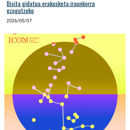
Bisita gidatua erakusketa iraunkorra
ezagutzeko
2026/05/07