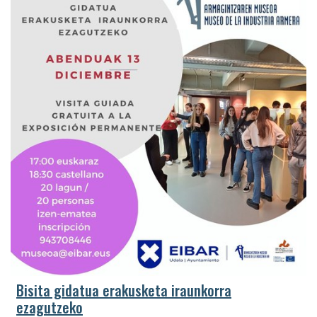
Bisita gidatua erakusketa iraunkorra
ezagutzeko