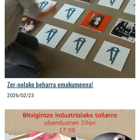
Zer-nolako beharra emakumeena!
2026/02/23