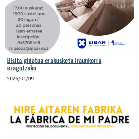
Bisita gidatua erakusketa iraunkorra
ezagutzeko
2025/01/09