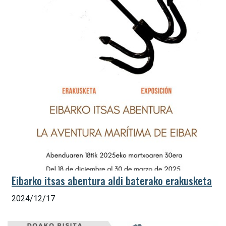
Eibarko itsas abentura aldi baterako erakusketa
2024/12/17