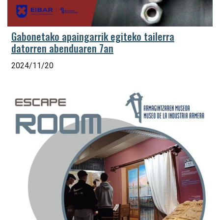
Gabonetako apaingarrik egiteko tailerra
datorren abenduaren 7an
2024/11/20