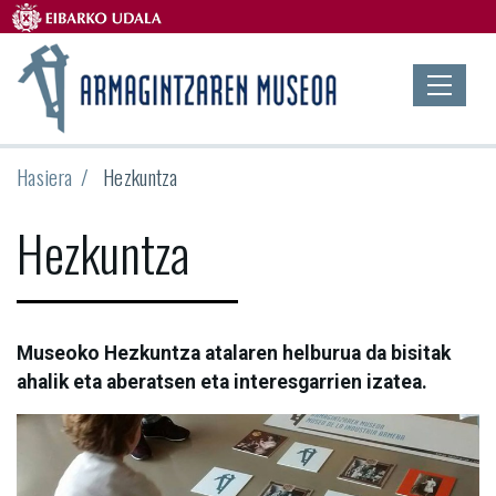
Hasiera
Hezkuntza
Hezkuntza
Museoko Hezkuntza atalaren helburua da bisitak
ahalik eta aberatsen eta interesgarrien izatea.