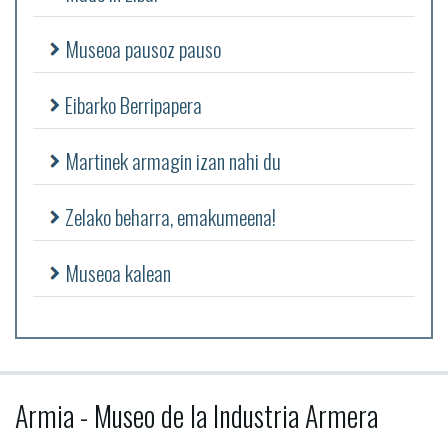
Museoa pausoz pauso
Eibarko Berripapera
Martinek armagin izan nahi du
Zelako beharra, emakumeena!
Museoa kalean
Armia - Museo de la Industria Armera