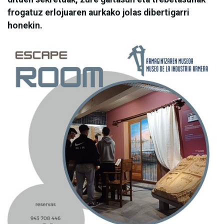
frogatuz erlojuaren aurkako jolas dibertigarri
honekin.