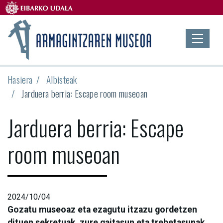
Hasiera
Albisteak
Jarduera berria: Escape room museoan
Jarduera berria: Escape
room museoan
2024/10/04
Gozatu museoaz eta ezagutu itzazu gordetzen
dituen sekretuak, zure gaitasun eta trebetasunak