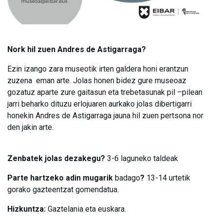
Nork hil zuen Andres de Astigarraga?
Ezin izango zara museotik irten galdera honi erantzun
zuzena eman arte. Jolas honen bidez gure museoaz
gozatuz aparte zure gaitasun eta trebetasunak pil –pilean
jarri beharko dituzu erlojuaren aurkako jolas dibertigarri
honekin Andres de Astigarraga jauna hil zuen pertsona nor
den jakin arte.
Zenbatek jolas dezakegu?
3-6 laguneko taldeak
Parte hartzeko adin mugarik
badago
?
13-14 urtetik
gorako gazteentzat gomendatua.
Hizkuntza:
Gaztelania eta euskara.