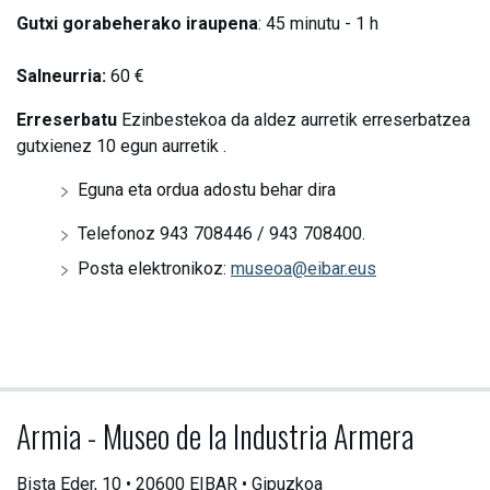
Gutxi gorabeherako iraupena
: 45 minutu - 1 h
Salneurria:
60 €
Erreserbatu
Ezinbestekoa da aldez aurretik erreserbatzea
gutxienez 10 egun aurretik .
Eguna eta ordua adostu behar dira
Telefonoz 943 708446 / 943 708400.
Posta elektronikoz:
museoa@eibar.eus
Armia - Museo de la Industria Armera
Bista Eder, 10 • 20600 EIBAR • Gipuzkoa