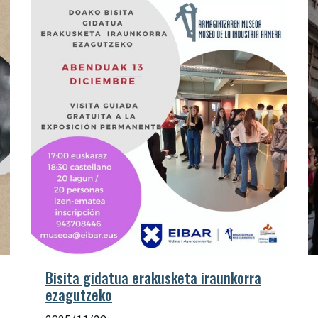
Bisita gidatua erakusketa iraunkorra
ezagutzeko