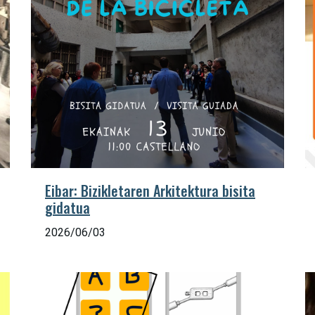
Eibar: Bizikletaren Arkitektura bisita
gidatua
2026/06/03