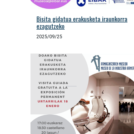
Bisita gidatua erakusketa iraunkorra
ezagutzeko
2025/09/25