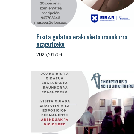
Bisita gidatua erakusketa iraunkorra
ezagutzeko
2025/01/09