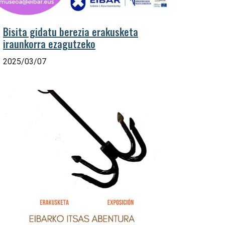
Bisita gidatu berezia erakusketa
iraunkorra ezagutzeko
2025/03/07