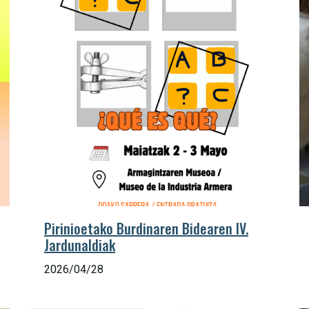
Pirinioetako Burdinaren Bidearen IV.
Jardunaldiak
2026/04/28