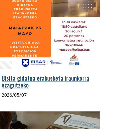
Bisita gidatua erakusketa iraunkorra
ezagutzeko
2026/05/07