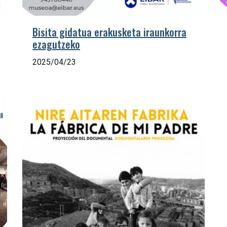
Bisita gidatua erakusketa iraunkorra
ezagutzeko
2025/04/23