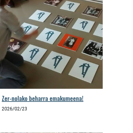
Zer-nolako beharra emakumeena!
2026/02/23