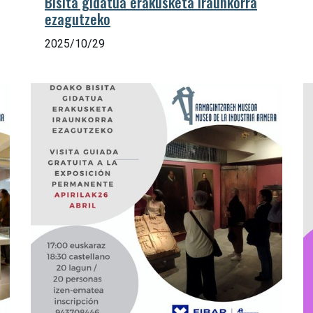
Bisita gidatua erakusketa iraunkorra
ezagutzeko
2025/10/29