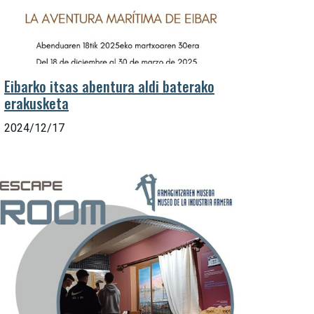
Eibarko itsas abentura aldi baterako
erakusketa
2024/12/17