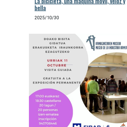
La bicicleta, una máquina móvil, veloz y
bella
2025/10/30