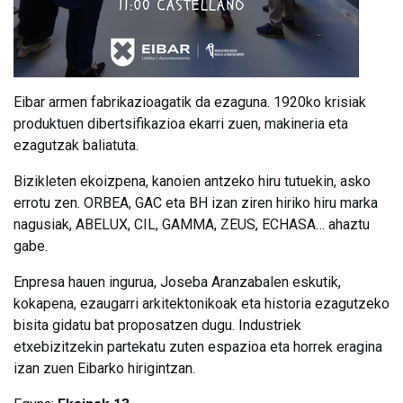
Eibar armen fabrikazioagatik da ezaguna. 1920ko krisiak
produktuen dibertsifikazioa ekarri zuen, makineria eta
ezagutzak baliatuta.
Bizikleten ekoizpena, kanoien antzeko hiru tutuekin, asko
errotu zen. ORBEA, GAC eta BH izan ziren hiriko hiru marka
nagusiak, ABELUX, CIL, GAMMA, ZEUS, ECHASA… ahaztu
gabe.
Enpresa hauen ingurua, Joseba Aranzabalen eskutik,
kokapena, ezaugarri arkitektonikoak eta historia ezagutzeko
bisita gidatu bat proposatzen dugu. Industriek
etxebizitzekin partekatu zuten espazioa eta horrek eragina
izan zuen Eibarko hirigintzan.