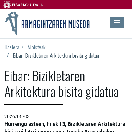
Hasiera
Albisteak
Eibar: Bizikletaren Arkitektura bisita gidatua
Eibar: Bizikletaren
Arkitektura bisita gidatua
2026/06/03
Hurrengo astean, hilak 13, Bizikletaren Arkitektura
bisita gidatu izango dugu Joseba Aranzabalen