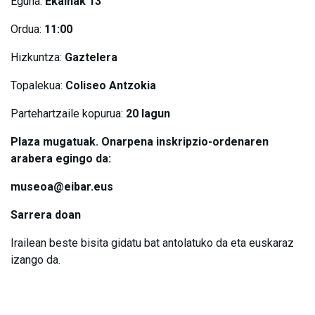
Eguna:
Ekainak 13
Ordua:
11:00
Hizkuntza:
Gaztelera
Topalekua:
Coliseo Antzokia
Partehartzaile kopurua:
20 lagun
Plaza mugatuak. Onarpena inskripzio-ordenaren
arabera egingo da:
museoa@eibar.eus
Sarrera doan
Irailean beste bisita gidatu bat antolatuko da eta euskaraz
izango da.