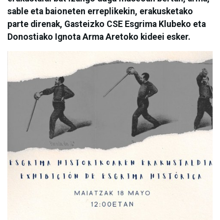
sable eta baioneten erreplikekin, erakusketako
parte direnak, Gasteizko CSE Esgrima Klubeko eta
Donostiako Ignota Arma Aretoko kideei esker.