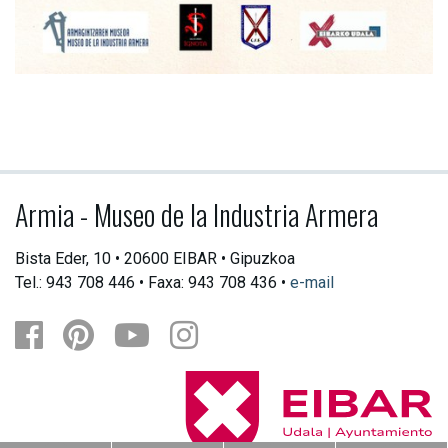
Armia - Museo de la Industria Armera
Bista Eder, 10 • 20600 EIBAR • Gipuzkoa
Tel.: 943 708 446 • Faxa: 943 708 436 •
e-mail