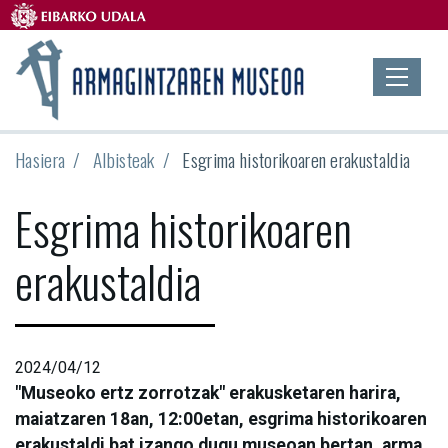
Hasiera
Albisteak
Esgrima historikoaren erakustaldia
Esgrima historikoaren
erakustaldia
2024/04/12
"Museoko ertz zorrotzak" erakusketaren harira,
maiatzaren 18an, 12:00etan, esgrima historikoaren
erakustaldi bat izango dugu museoan bertan, arma,