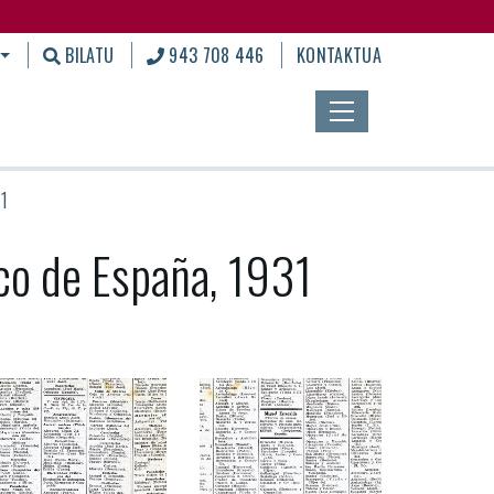
BILATU
943 708 446
KONTAKTUA
31
ico de España, 1931