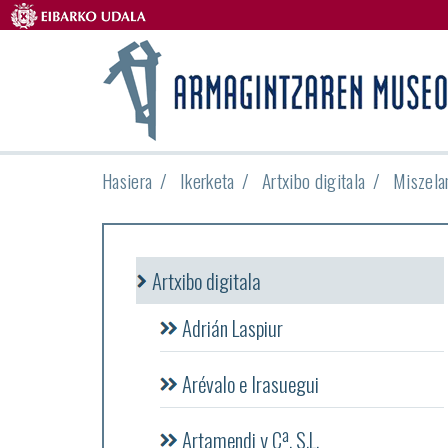
Hasiera
Ikerketa
Artxibo digitala
Miszela
Artxibo digitala
Adrián Laspiur
Arévalo e Irasuegui
Artamendi y Cª, S.L.