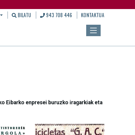
BILATU
943 708 446
KONTAKTUA
ko Eibarko enpresei buruzko iragarkiak eta