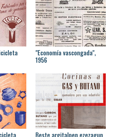
icicleta
"Economía vascongada",
1956
cicleta
Beste argitalpen ezezagun