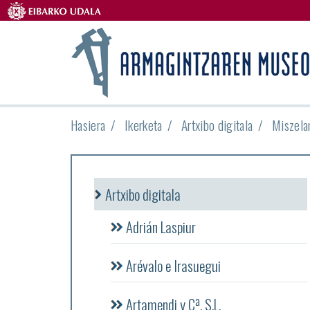
Hasiera
Ikerketa
Artxibo digitala
Miszela
Artxibo digitala
Adrián Laspiur
Arévalo e Irasuegui
Artamendi y Cª, S.L.