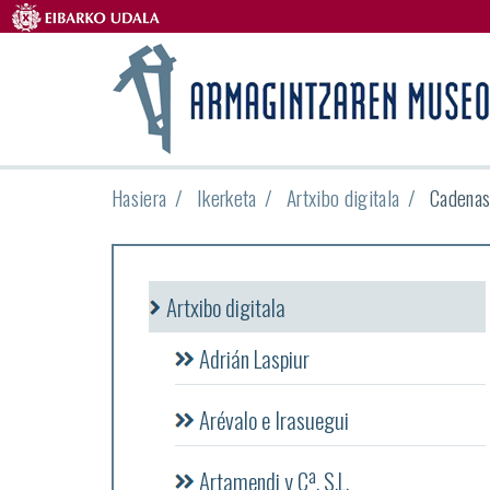
Hasiera
Ikerketa
Artxibo digitala
Cadenas 
Artxibo digitala
Adrián Laspiur
Arévalo e Irasuegui
Artamendi y Cª, S.L.