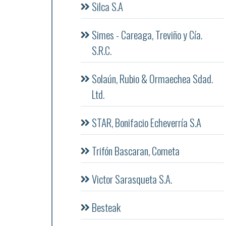
Silca S.A
Simes - Careaga, Treviño y Cía.
S.R.C.
Solaún, Rubio & Ormaechea Sdad.
Ltd.
STAR, Bonifacio Echeverría S.A
Trifón Bascaran, Cometa
Victor Sarasqueta S.A.
Besteak