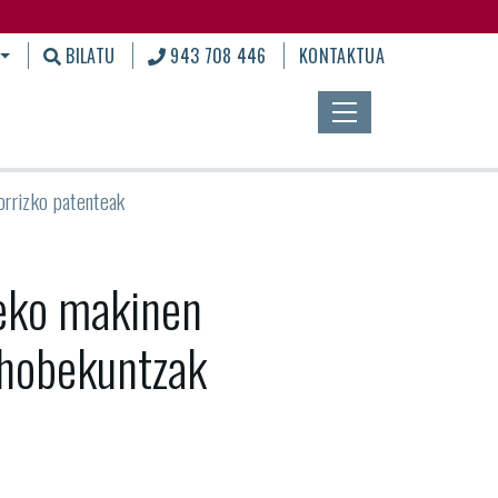
BILATU
943 708 446
KONTAKTUA
orrizko patenteak
eko makinen
hobekuntzak