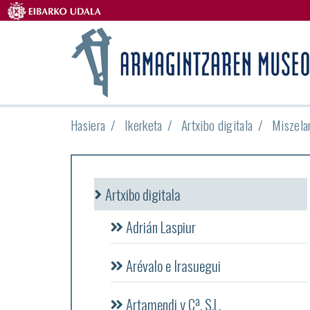
Hasiera
Ikerketa
Artxibo digitala
Miszela
Artxibo digitala
Adrián Laspiur
Arévalo e Irasuegui
Artamendi y Cª, S.L.