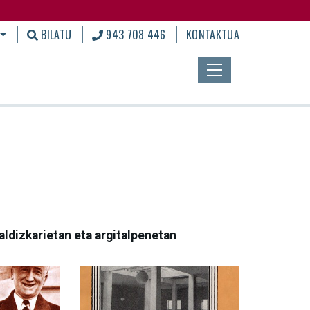
BILATU
943 708 446
KONTAKTUA
aldizkarietan eta argitalpenetan