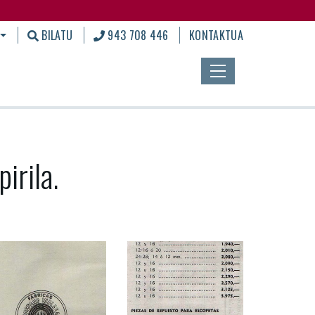
BILATU
943 708 446
KONTAKTUA
irila.