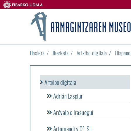
Hasiera
Ikerketa
Artxibo digitala
Hispano
Artxibo digitala
Adrián Laspiur
Arévalo e Irasuegui
Artamendi y Cª, S.L.