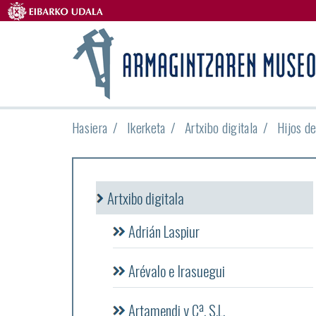
Hasiera
Ikerketa
Artxibo digitala
Hijos d
Artxibo digitala
Adrián Laspiur
Arévalo e Irasuegui
Artamendi y Cª, S.L.