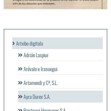
Artxibo digitala
Adrián Laspiur
Arévalo e Irasuegui
Artamendi y Cª, S.L.
Ayra Durex S.A.
Beistegui Hermanos S.A.