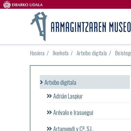
Hasiera
Ikerketa
Artxibo digitala
Beisteg
Artxibo digitala
Adrián Laspiur
Arévalo e Irasuegui
Artamendi y Cª, S.L.