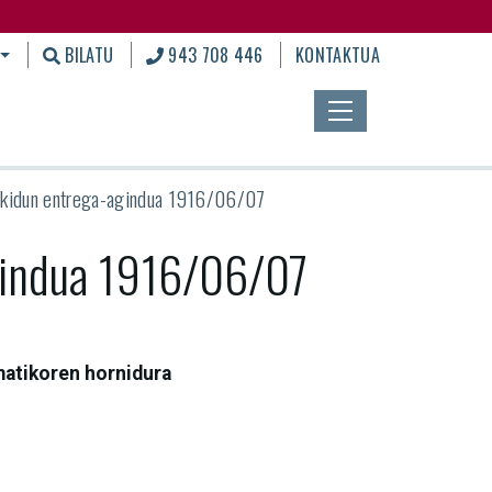
BILATU
943 708 446
KONTAKTUA
kidun entrega-agindua 1916/06/07
gindua 1916/06/07
matikoren hornidura