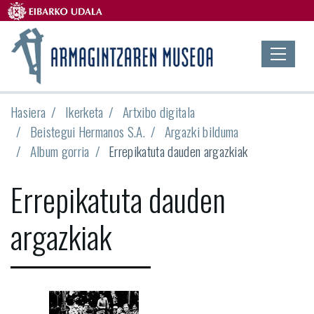
Hasiera
Ikerketa
Artxibo digitala
Beistegui Hermanos S.A.
Argazki bilduma
Album gorria
Errepikatuta dauden argazkiak
Errepikatuta dauden
argazkiak