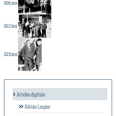
006.jpg
007.jpg
029.jpg
Artxibo digitala
Adrián Laspiur