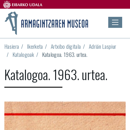
Hasiera
Ikerketa
Artxibo digitala
Adrián Laspiur
Katalogoak
Katalogoa. 1963. urtea.
Katalogoa. 1963. urtea.