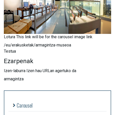
Lotura
This link will be for the carousel image link
/eu/erakusketak/armagintza-museoa
Testua
Ezarpenak
Izen-laburra
Izen hau URLan agertuko da
armagintza
Carousel