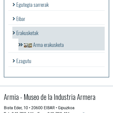
Egutegia sarrerak
Eibar
Erakusketak
Arma erakusketa
Ezagutu
Armia - Museo de la Industria Armera
Bista Eder, 10 • 20600 EIBAR • Gipuzkoa