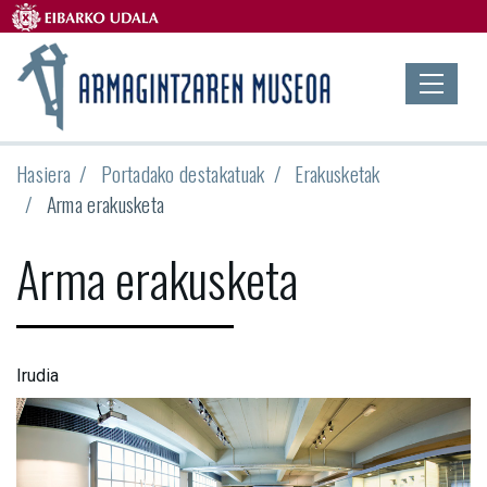
Hasiera
Portadako destakatuak
Erakusketak
Arma erakusketa
Arma erakusketa
Irudia