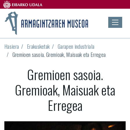
Hasiera
Erakusketak
Garapen industriala
Gremioen sasoia. Gremioak, Maisuak eta Erregea
Gremioen sasoia.
Gremioak, Maisuak eta
Erregea