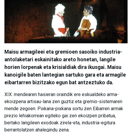
Maisu armagileei eta gremioen sasoiko industria-
antolaketari eskainitako areto honetan, langile
horien lorpenak eta krisialdiak dira ikusgai. Maisu
kanoigile baten lantegian sartuko gara eta armagile
eibartarren bizitzako egun bat antzeztuko da.
XIX. mendearen hasieran oraindik ere eskualdeko arma-
ekoizpena artisau-lana zen guztiz eta gremio-sistemaren
mende zegoen. Pixkana-pixkana sortu zen Eibarren armak
prezio lehiakorrean egiteko gai zen ekoizpen pribatua,
bertako langileen exodoak zirela-eta, industria-egitura
berrantolatzen ahalegindu zena.