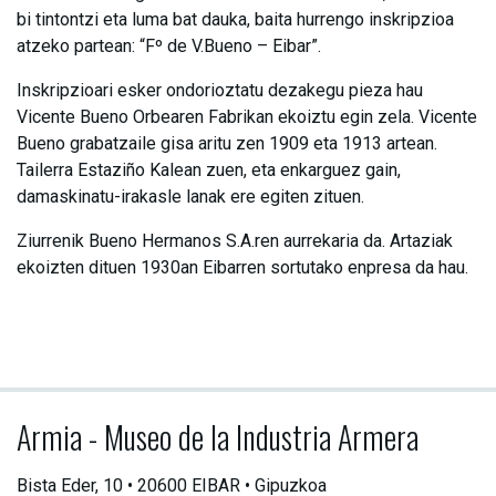
bi tintontzi eta luma bat dauka, baita hurrengo inskripzioa
atzeko partean: “Fº de V.Bueno – Eibar”.
Inskripzioari esker ondorioztatu dezakegu pieza hau
Vicente Bueno Orbearen Fabrikan ekoiztu egin zela. Vicente
Bueno grabatzaile gisa aritu zen 1909 eta 1913 artean.
Tailerra Estaziño Kalean zuen, eta enkarguez gain,
damaskinatu-irakasle lanak ere egiten zituen.
Ziurrenik Bueno Hermanos S.A.ren aurrekaria da. Artaziak
ekoizten dituen 1930an Eibarren sortutako enpresa da hau.
Armia - Museo de la Industria Armera
Bista Eder, 10 • 20600 EIBAR • Gipuzkoa