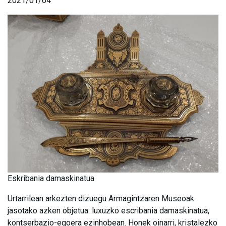
2021/01/04
Eskribania damaskinatua
Urtarrilean arkezten dizuegu Armagintzaren Museoak
jasotako azken objetua: luxuzko escribania damaskinatua,
kontserbazio-egoera ezinhobean. Honek oinarri, kristalezko