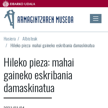
Hasiera
Albisteak
Hileko pieza: mahai gaineko eskribania damaskinatua
Hileko pieza: mahai
gaineko eskribania
damaskinatua