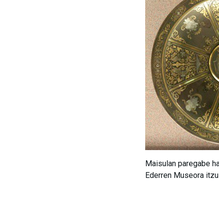
Maisulan paregabe ha
Ederren Museora itzul