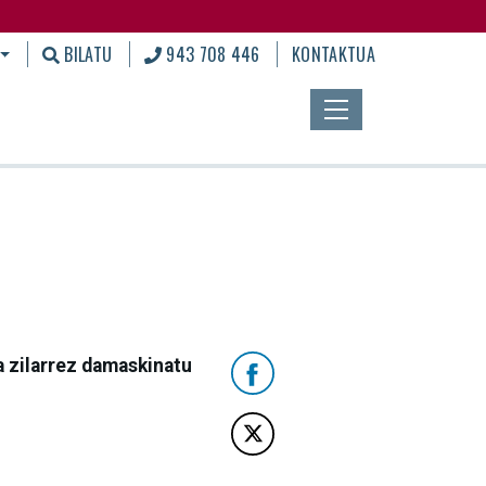
BILATU
943 708 446
KONTAKTUA
 zilarrez damaskinatu