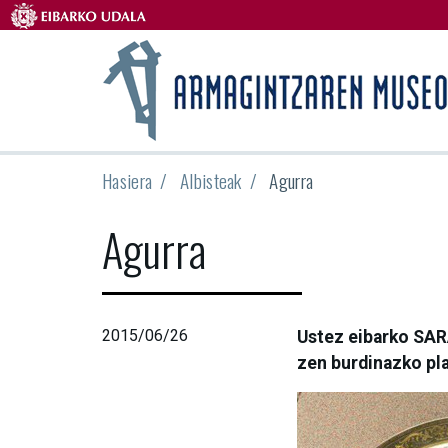
Hasiera
Albisteak
Agurra
Agurra
2015/06/26
Ustez eibarko SAR
zen burdinazko pla