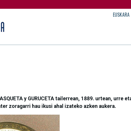
EUSKARA
ASQUETA y GURUCETA tailerrean, 1889. urtean, urre eta
ter zoragarri hau ikusi ahal izateko azken aukera.