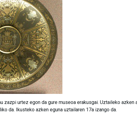
u zazpi urtez egon da gure museoa erakusgai. Uztaileko azken 
iko da. Ikusteko azken eguna uztailaren 17a izango da.