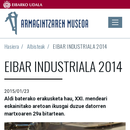
Hasiera
Albisteak
EIBAR INDUSTRIALA 2014
EIBAR INDUSTRIALA 2014
2015/01/23
Aldi baterako erakusketa hau, XXI. mendeari
eskainitako aretoan ikusgai duzue datorren
martxoaren 29a bitartean.