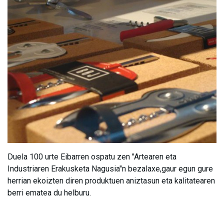
Duela 100 urte Eibarren ospatu zen "Artearen eta
Industriaren Erakusketa Nagusia"n bezalaxe,gaur egun gure
herrian ekoizten diren produktuen aniztasun eta kalitatearen
berri ematea du helburu.