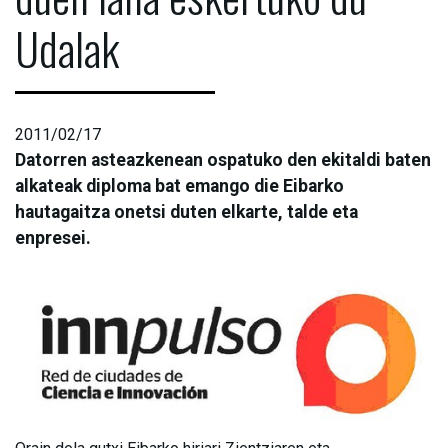
Udalak
2011/02/17
Datorren asteazkenean ospatuko den ekitaldi baten
alkateak diploma bat emango die Eibarko
hautagaitza onetsi duten elkarte, talde eta
enpresei.