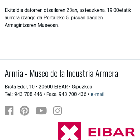
Ekitaldia datorren otsailaren 23an, asteazkena, 19:00etatik
aurrera izango da Portaleko 5. pisuan dagoen
Armagintzaren Museoan.
Armia - Museo de la Industria Armera
Bista Eder, 10 • 20600 EIBAR • Gipuzkoa
Tel.: 943 708 446 • Faxa: 943 708 436 •
e-mail