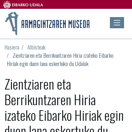
Hasiera
Albisteak
Zientziaren eta Berrikuntzaren Hiria izateko Eibarko
Hiriak egin duen lana eskertuko du Udalak
Zientziaren eta
Berrikuntzaren Hiria
izateko Eibarko Hiriak egin
duen lana eskertuko du