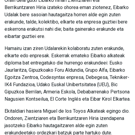
Orain dela gutxi Eibarko hiriari Zientziaren eta
Berrikuntzaren Hiria izateko ohorea eman ziotenez, Eibarko
Udalak bere sasoian hautagaitza horren alde egin zuten
erakunde, talde, kolektibo, elkarte eta enpresa guztiei bere
eskerrona erakutsi nahi die; baita gainerako erakunde eta
eibartar guztiei ere.
Hamairu izan ziren Udalarekin kolaboratu zuten erakunde,
elkarte edo enpresak. Eskerrak emateko Eibarko alkateak
diploma bat entregatuko die hurrengo erakundeei: Eusko
Jaurlaritza, Gipuzkoako Foru Aldundia, Grupo Alfa, Eibarko
Egoitza Zentroa, Codesyntax enpresa, Debegesa, Tekniker-
IK4 Fundazioa, Udako Euskal Unibertsitatea (UEU), Bic
Gipuzkoa Berrilan, Armeria Eskola, Debabarrenako Pertsona
Nagusien Kontseilua, El Corte Inglés eta Eibar Kirol Elkartea.
Ekitaldiari hasiera Miguel de los Toyos Alkateak egingo dio.
Ondoren, Zientziaren eta Berrikuntzaren Hiria izendapena
jasotzeko Eibarko hautagaitzaren alde egin zuten
erakundeetako ordezkari batzuk parte hartuko dute.