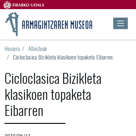
Hasiera
Albisteak
Cicloclasica Bizikleta klasikoen topaketa Eibarren
Cicloclasica Bizikleta
klasikoen topaketa
Eibarren