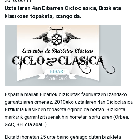
2010/06/11
Uztailaren 4an Eibarren Cicloclasica, Bizikleta
klasikoen topaketa, izango da.
Espainia mailan Eibarrek bizikletak fabrikatzen izandako
garrantziaren omenez, 2010eko uztailaren 4an Cicloclasica
Bizikleta klasikoen topaketa egingo da bertan. Bizikleta
markarik garrantzitsuenak hiri horretan sortu ziren (Orbea,
GAC, BH, eta abar...).
Ekitaldi honetan 25 urte baino gehiago duten bizikleta