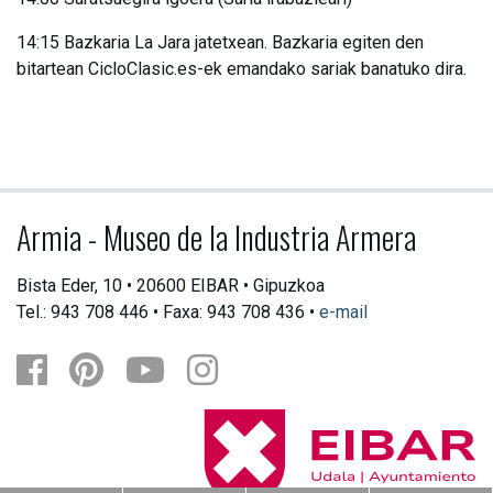
14:15 Bazkaria La Jara jatetxean. Bazkaria egiten den
bitartean CicloClasic.es-ek emandako sariak banatuko dira.
Armia - Museo de la Industria Armera
Bista Eder, 10 • 20600 EIBAR • Gipuzkoa
Tel.: 943 708 446 • Faxa: 943 708 436 •
e-mail