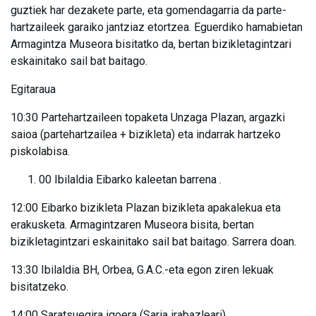
guztiek har dezakete parte, eta gomendagarria da parte-
hartzaileek garaiko jantziaz etortzea. Eguerdiko hamabietan
Armagintza Museora bisitatko da, bertan bizikletagintzari
eskainitako sail bat baitago.
Egitaraua
10:30 Partehartzaileen topaketa Unzaga Plazan, argazki
saioa (partehartzailea + bizikleta) eta indarrak hartzeko
piskolabisa.
00 Ibilaldia Eibarko kaleetan barrena .
12:00 Eibarko bizikleta Plazan bizikleta apakalekua eta
erakusketa. Armagintzaren Museora bisita, bertan
bizikletagintzari eskainitako sail bat baitago. Sarrera doan.
13:30 Ibilaldia BH, Orbea, G.A.C.-eta egon ziren lekuak
bisitatzeko.
14:00 Saratsuegira igoera (Saria irabazleari)