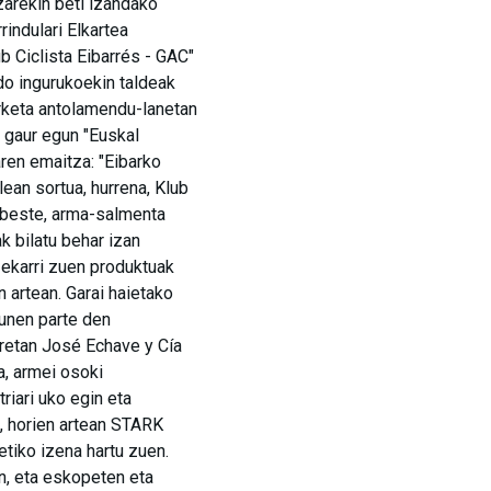
tzarekin beti izandako
indulari Elkartea
ub Ciclista Eibarrés - GAC"
 edo ingurukoekin taldeak
erketa antolamendu-lanetan
, gaur egun "Euskal
aren emaitza: "Eibarko
lean sortua, hurrena, Klub
k beste, arma-salmenta
k bilatu behar izan
 ekarri zuen produktuak
n artean. Garai haietako
sunen parte den
retan José Echave y Cía
a, armei osoki
riari uko egin eta
z, horien artean STARK
tiko izena hartu zuen.
n, eta eskopeten eta