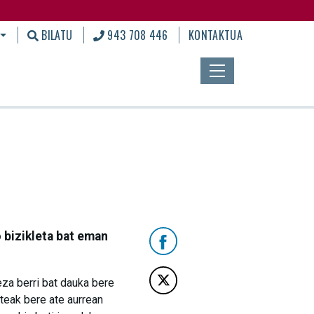
BILATU
943 708 446
KONTAKTUA
 bizikleta bat eman
eza berri bat dauka bere
teak bere ate aurrean