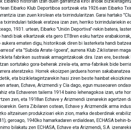
ak Eibarko historian izan duen garrantzia kirol arloak bizikletagin
urtean Eibarko Klub Deportiboa sortzeak eta 1926.ean Eibarko Txirr
antzia izan zuen kirolean eta txirrindularitzan. Garai hartako "Cl
a txirrindulari taldeak eratzea izan zen, herriko txirrindulariekin
xeago, 1931. urtean, Eibarko "Unión Deportiva"-rekin batera, last
b handi biak elkartzeak eta gero ETBren esku hartze erabakiorrak
 aukera ematen digu, historikoak diren bi lasterketa handi batze
barresa" eta "Subida Arrate-Igoera", aurrena Klub Ziklistaren maga
ikleta fabriken sustraiak armagintzakoak dira. Izan ere, bestea
an sortutako gora-beherak zirela-eta, arma-fabrikek bide berria
rrera ateratzeko. Horrek ekoizpen jarduera horren sakabanatzea
detik, eta bizikletagintzarekin hasi ziren beste hainbat ekoizkine
nen artean, Echave, Arizmendi y Cía dago, egun museoaren onda
ahiz eta Echaveren tailerra 1914 baino lehenagokoa izan, urte hor
rtzen zen, eta 1918an Echave y Arizmendi izenarekin agertzen d
arekin. Gerra Zibilaren ostean, Echave y Arizmendik arma indust
zko altzairuen produkzioari ekin zion, marka desberdinak erabili
41); geroago, 1940ko hamarkadaren erdialdean, ECHASA behin-be
imo bilakatu zen ECHASA, Echave eta Arizmendi, S.A. izenareki