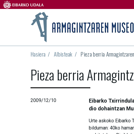
Hasiera
Albisteak
Pieza berria Armagintzar
Pieza berria Armagint
2009/12/10
Eibarko Txirrindul
dio dohaintzan Mu
Urte askoko Eibarko T
bilduman: 40ko hamark