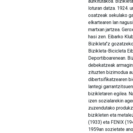
aurkitutakoa. Biziklet
loturan datza. 1924. 
osatzeak sekulako garr
elkartearen lan nagusi
martxan jartzea. Gero
hasi zen. Eibarko Klu
Bizikleta"z gozatzeko
Bizikleta-Bicicleta Ei
Deportiboarenean. Biz
debekatzeak armagintz
zituzten bizimodua au
dibertsifikatzearen bi
lantegi garrantzitsue
bizikletaren egilea. N
izen sozialarekin age
zuzendutako produkzio
bizikleten eta metale
(1933) eta FENIX (19
1959an sozietate anon