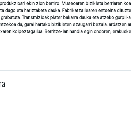
produkzioari ekin zion berriro. Museoaren bizikleta berriaren koa
a dago eta hariztaketa dauka. Fabrikatzailearen entseina dituzte
grabatuta. Transmizioak plater bakarra dauka eta atzeko gurpil-a
ntzekoa da, garai hartako bizikleten ezaugarri bezala, ardatzen a
axaren koipeztagailua. Berritze-lan handia egin ondoren, erakusk
ra