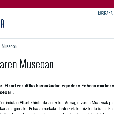
EUSKARA
en Museoan
zaren Museoan
ari Elkarteak 40ko hamarkadan egindako Echasa markako
seoari.
xirrindulari Elkarte historikoari esker Armagintzaren Museoak pi
adan egindako Echasa markako lasterketako bizikleta bat, elkar