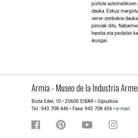
pistola automatikoen 
dauka. Eskuz margotut
serie-zenbakia dauka 
pinoiak ditu. Nabarme
handia eta pedalier k
ikusgai.
Armia - Museo de la Industria Arme
Bista Eder, 10 • 20600 EIBAR • Gipuzkoa
Tel.: 943 708 446 • Faxa: 943 708 436 •
e-mail