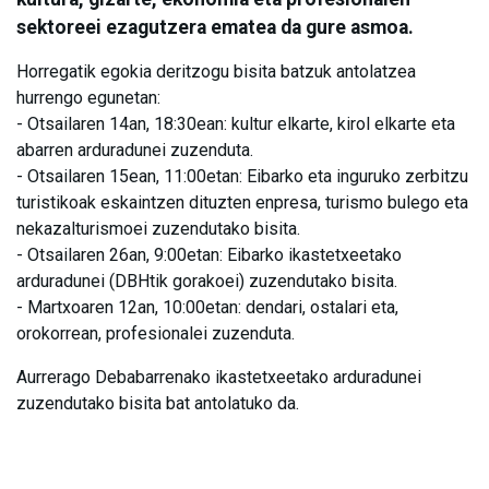
sektoreei ezagutzera ematea da gure asmoa.
Horregatik egokia deritzogu bisita batzuk antolatzea
hurrengo egunetan:
- Otsailaren 14an, 18:30ean: kultur elkarte, kirol elkarte eta
abarren arduradunei zuzenduta.
- Otsailaren 15ean, 11:00etan: Eibarko eta inguruko zerbitzu
turistikoak eskaintzen dituzten enpresa, turismo bulego eta
nekazalturismoei zuzendutako bisita.
- Otsailaren 26an, 9:00etan: Eibarko ikastetxeetako
arduradunei (DBHtik gorakoei) zuzendutako bisita.
- Martxoaren 12an, 10:00etan: dendari, ostalari eta,
orokorrean, profesionalei zuzenduta.
Aurrerago Debabarrenako ikastetxeetako arduradunei
zuzendutako bisita bat antolatuko da.