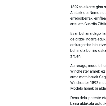
1892an elkarte gisa s
Anituak eta Nemesio A
errebolberrak, errifl
arte, eta Guardia Zibi
Esan beharra dago has
gelditze-indarra eduk
erakargarriak bihurtz
behin eta berriro es
zituen.
Aurrerago, modelo hor
Winchester armek ez z
arma mota hauek Segur
Winchester 1892 model
Modelo honek bi alda
Dena dela, patente e
baina aldaketa estetik