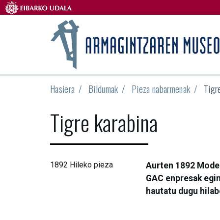
Hasiera
Bildumak
Pieza nabarmenak
Tigr
Tigre karabina
1892
Hileko pieza
Aurten 1892 Model
GAC enpresak egind
hautatu dugu hilab