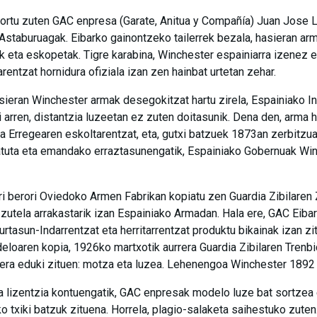
ortu zuten GAC enpresa (Garate, Anitua y Compañía) Juan Jose L
staburuagak. Eibarko gainontzeko tailerrek bezala, hasieran ar
eak eta eskopetak. Tigre karabina, Winchester espainiarra izenez
larentzat hornidura ofiziala izan zen hainbat urtetan zehar.
ieran Winchester armak desegokitzat hartu zirela, Espainiako Inf
i arren, distantzia luzeetan ez zuten doitasunik. Dena den, arma 
ea Erregearen eskoltarentzat, eta, gutxi batzuek 1873an zerbit
katuta eta emandako erraztasunengatik, Espainiako Gobernuak Wi
i berori Oviedoko Armen Fabrikan kopiatu zen Guardia Zibilaren
utela arrakastarik izan Espainiako Armadan. Hala ere, GAC Eibar
tasun-Indarrentzat eta herritarrentzat produktu bikainak izan zit
oaren kopia, 1926ko martxotik aurrera Guardia Zibilaren Trenbid
era eduki zituen: motza eta luzea. Lehenengoa Winchester 1892
ta lizentzia kontuengatik, GAC enpresak modelo luze bat sortzea
o txiki batzuk zituena. Horrela, plagio-salaketa saihestuko zuten