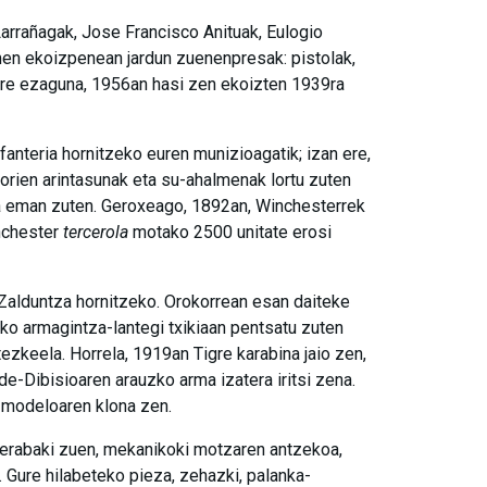
arrañagak, Jose Francisco Anituak, Eulogio
men ekoizpenean jardun zuenenpresak: pistolak,
 ere ezaguna, 1956an hasi zen ekoizten 1939ra
anteria hornitzeko euren munizioagatik; izan ere,
horien arintasunak eta su-ahalmenak lortu zuten
zua eman zuten. Geroxeago, 1892an, Winchesterrek
nchester
tercerola
motako 2500 unitate erosi
 Zalduntza hornitzeko. Orokorrean esan daiteke
ko armagintza-lantegi txikiaan pentsatu zuten
ezkeela. Horrela, 1919an Tigre karabina jaio zen,
e-Dibisioaren arauzko arma izatera iritsi zena.
 modeloaren klona zen.
 erabaki zuen, mekanikoki motzaren antzekoa,
. Gure hilabeteko pieza, zehazki, palanka-