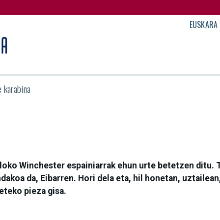
EUSKARA
e karabina
oko Winchester espainiarrak ehun urte betetzen ditu. 
akoa da, Eibarren. Hori dela eta, hil honetan, uztailea
eteko pieza gisa.