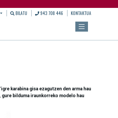
BILATU
943 708 446
KONTAKTUA
Tigre karabina gisa ezagutzen den arma hau
n, gure bilduma iraunkorreko modelo hau