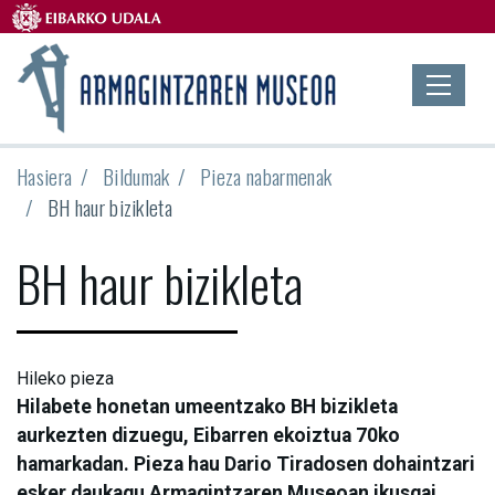
Hasiera
Bildumak
Pieza nabarmenak
BH haur bizikleta
BH haur bizikleta
Hileko pieza
Hilabete honetan umeentzako BH bizikleta
aurkezten dizuegu, Eibarren ekoiztua 70ko
hamarkadan. Pieza hau Dario Tiradosen dohaintzari
esker daukagu Armagintzaren Museoan ikusgai.