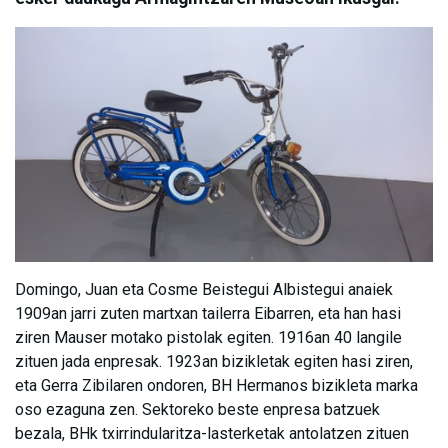
Domingo, Juan eta Cosme Beistegui Albistegui anaiek
1909an jarri zuten martxan tailerra Eibarren, eta han hasi
ziren Mauser motako pistolak egiten. 1916an 40 langile
zituen jada enpresak. 1923an bizikletak egiten hasi ziren,
eta Gerra Zibilaren ondoren, BH Hermanos bizikleta marka
oso ezaguna zen. Sektoreko beste enpresa batzuek
bezala, BHk txirrindularitza-lasterketak antolatzen zituen