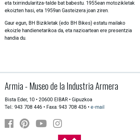
eta txirrindularitza-talde bat babestu. 1955ean motozikletak
ekoizten hasi, eta 1959an Gasteizera joan ziren.
Gaur egun, BH Bizikletak (edo BH Bikes) estatu mailako
ekoizle handienetarikoa da, eta nazioartean ere presentzia
handia du.
Armia - Museo de la Industria Armera
Bista Eder, 10 • 20600 EIBAR • Gipuzkoa
Tel.: 943 708 446 • Faxa: 943 708 436 •
e-mail