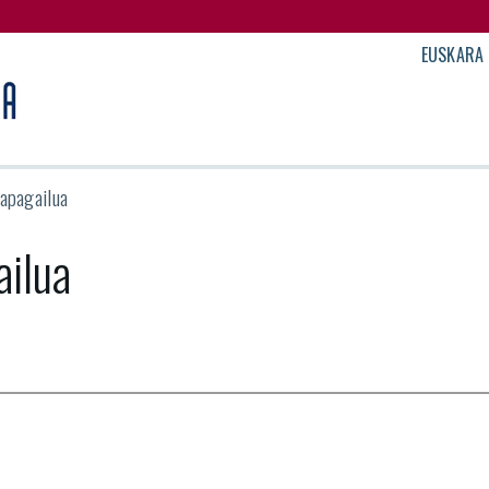
EUSKARA
rapagailua
ailua