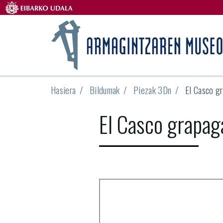
Hasiera
Bildumak
Piezak 3Dn
El Casco g
El Casco grapag