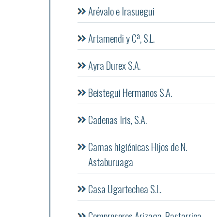
Arévalo e Irasuegui
Artamendi y Cª, S.L.
Ayra Durex S.A.
Beistegui Hermanos S.A.
Cadenas Iris, S.A.
Camas higiénicas Hijos de N.
Astaburuaga
Casa Ugartechea S.L.
Compresores Arizaga, Bastarrica