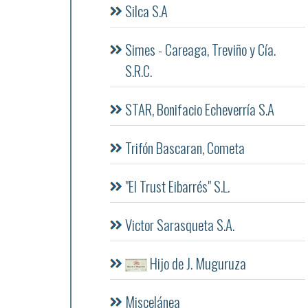
Silca S.A
Simes - Careaga, Treviño y Cía.
S.R.C.
STAR, Bonifacio Echeverría S.A
Trifón Bascaran, Cometa
"El Trust Eibarrés" S.L.
Victor Sarasqueta S.A.
Hijo de J. Muguruza
Miscelánea