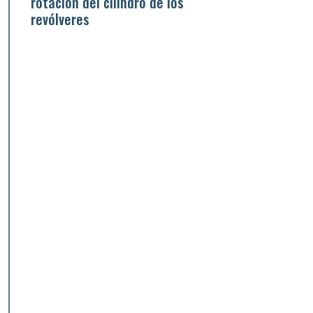
rotación del cilindro de los
revólveres