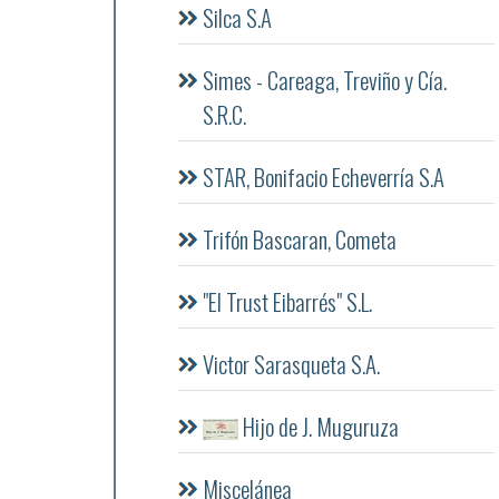
Silca S.A
Simes - Careaga, Treviño y Cía.
S.R.C.
STAR, Bonifacio Echeverría S.A
Trifón Bascaran, Cometa
"El Trust Eibarrés" S.L.
Victor Sarasqueta S.A.
Hijo de J. Muguruza
Miscelánea