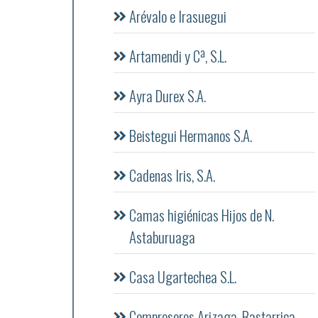
Arévalo e Irasuegui
Artamendi y Cª, S.L.
Ayra Durex S.A.
Beistegui Hermanos S.A.
Cadenas Iris, S.A.
Camas higiénicas Hijos de N.
Astaburuaga
Casa Ugartechea S.L.
Compresores Arizaga, Bastarrica