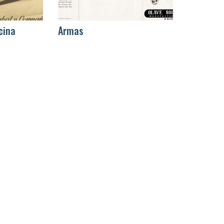
cina
Armas