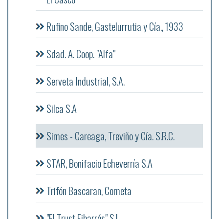
Rufino Sande, Gastelurrutia y Cía., 1933
Sdad. A. Coop. "Alfa"
Serveta Industrial, S.A.
Silca S.A
Simes - Careaga, Treviño y Cía. S.R.C.
STAR, Bonifacio Echeverría S.A
Trifón Bascaran, Cometa
"El Trust Eibarrés" S.L.