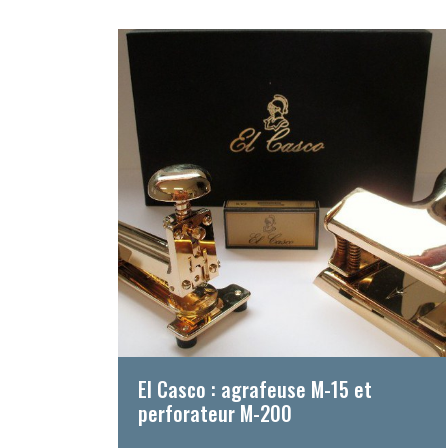
El Casco : agrafeuse M-15 et
perforateur M-200