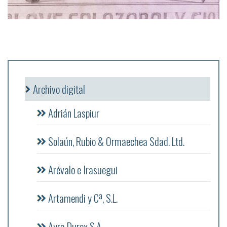
Archivo digital
Adrián Laspiur
Solaún, Rubio & Ormaechea Sdad. Ltd.
Arévalo e Irasuegui
Artamendi y Cª, S.L.
Ayra Durex S.A.