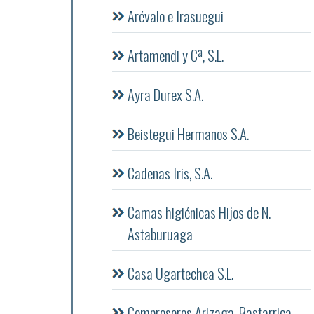
Arévalo e Irasuegui
Artamendi y Cª, S.L.
Ayra Durex S.A.
Beistegui Hermanos S.A.
Cadenas Iris, S.A.
Camas higiénicas Hijos de N.
Astaburuaga
Casa Ugartechea S.L.
Compresores Arizaga, Bastarrica