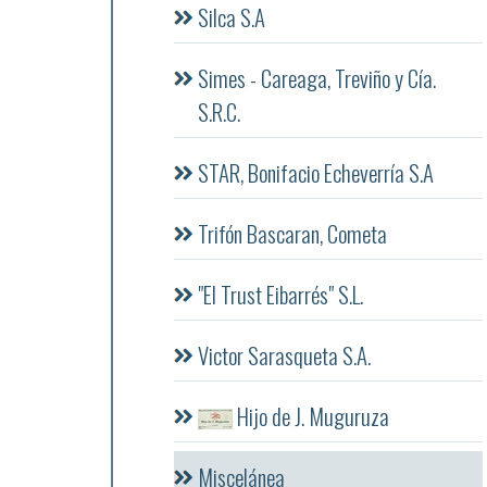
Silca S.A
Simes - Careaga, Treviño y Cía.
S.R.C.
STAR, Bonifacio Echeverría S.A
Trifón Bascaran, Cometa
"El Trust Eibarrés" S.L.
Victor Sarasqueta S.A.
Hijo de J. Muguruza
Miscelánea