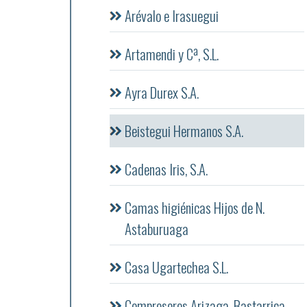
Arévalo e Irasuegui
Artamendi y Cª, S.L.
Ayra Durex S.A.
Beistegui Hermanos S.A.
Cadenas Iris, S.A.
Camas higiénicas Hijos de N.
Astaburuaga
Casa Ugartechea S.L.
Compresores Arizaga, Bastarrica