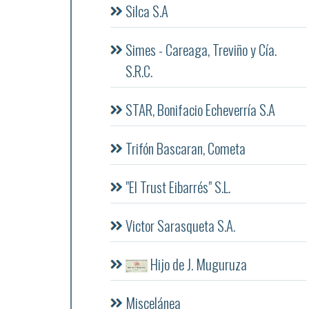
Silca S.A
Simes - Careaga, Treviño y Cía.
S.R.C.
STAR, Bonifacio Echeverría S.A
Trifón Bascaran, Cometa
"El Trust Eibarrés" S.L.
Victor Sarasqueta S.A.
Hijo de J. Muguruza
Miscelánea