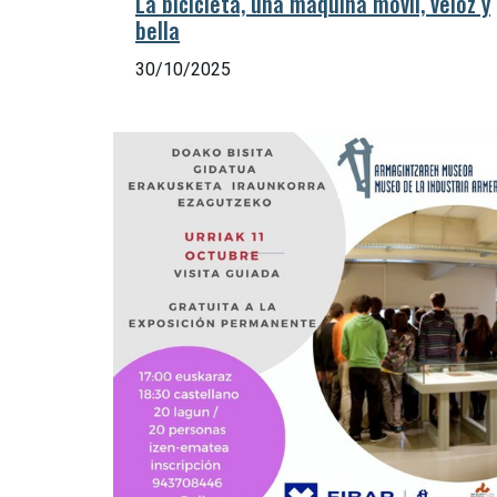
La bicicleta, una máquina móvil, veloz y
bella
30/10/2025