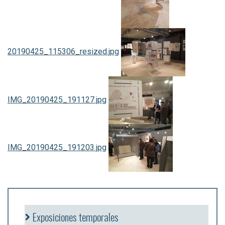
20190425_115306_resized.jpg
IMG_20190425_191127.jpg
IMG_20190425_191203.jpg
Exposiciones temporales