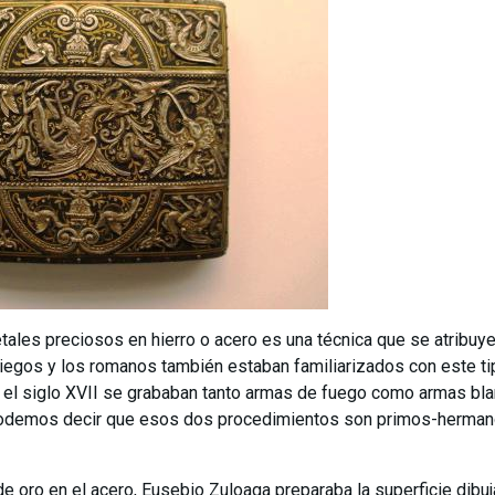
tales preciosos en hierro o acero es una técnica que se atribuy
riegos y los romanos también estaban familiarizados con este t
l siglo XVII se grababan tanto armas de fuego como armas blanc
. Podemos decir que esos dos procedimientos son primos-herma
o de oro en el acero, Eusebio Zuloaga preparaba la superficie di