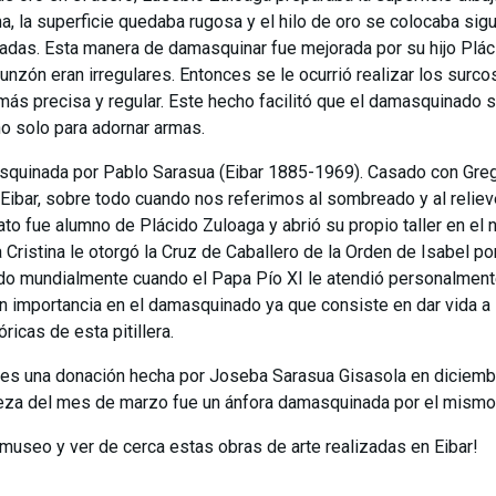
a, la superficie quedaba rugosa y el hilo de oro se colocaba si
as. Esta manera de damasquinar fue mejorada por su hijo Plácid
unzón eran irregulares. Entonces se le ocurrió realizar los surc
más precisa y regular. Este hecho facilitó que el damasquinado 
 no solo para adornar armas.
masquinada por Pablo Sarasua (Eibar 1885-1969). Casado con Greg
bar, sobre todo cuando nos referimos al sombreado y al relieve.
ato fue alumno de Plácido Zuloaga y abrió su propio taller en el 
a Cristina le otorgó la Cruz de Caballero de la Orden de Isabel p
do mundialmente cuando el Papa Pío XI le atendió personalmente 
 importancia en el damasquinado ya que consiste en dar vida a
icas de esta pitillera.
es una donación hecha por Joseba Sarasua Gisasola en diciembr
pieza del mes de marzo fue un ánfora damasquinada por el mismo 
l museo y ver de cerca estas obras de arte realizadas en Eibar!