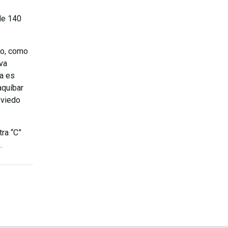
 de 140
do, como
eva
sa es
aquíbar
Oviedo
ra “C”
.