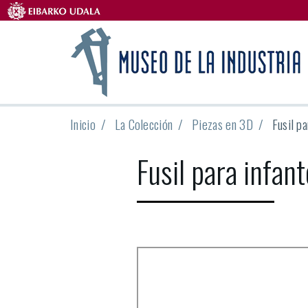
Inicio
La Colección
Piezas en 3D
Fusil p
Fusil para infa