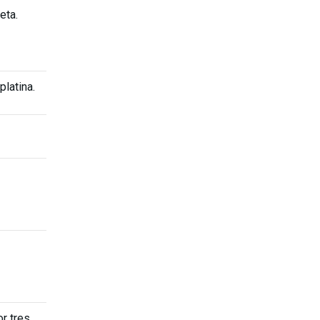
eta.
platina.
or tres