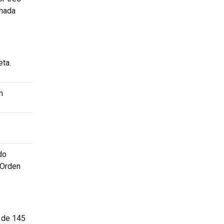
amada
eta.
m
do
 Orden
o de 145