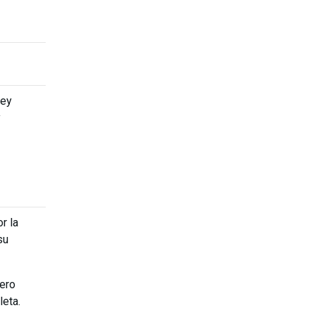
rey
y
r la
su
rero
leta.