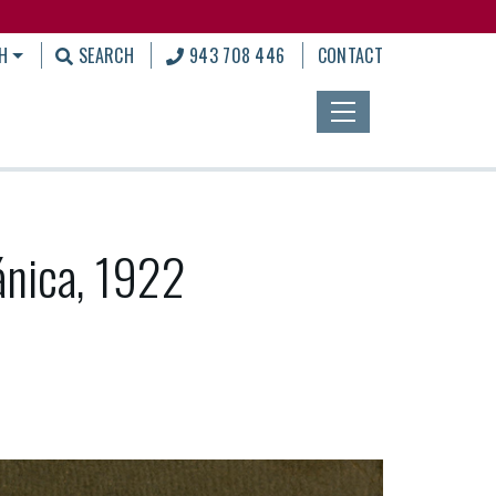
H
SEARCH
943 708 446
CONTACT
ánica, 1922