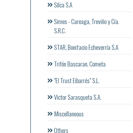
Silca S.A
Simes - Careaga, Treviño y Cía.
S.R.C.
STAR, Bonifacio Echeverría S.A
Trifón Bascaran, Cometa
"El Trust Eibarrés" S.L.
Victor Sarasqueta S.A.
Miscellaneous
Others