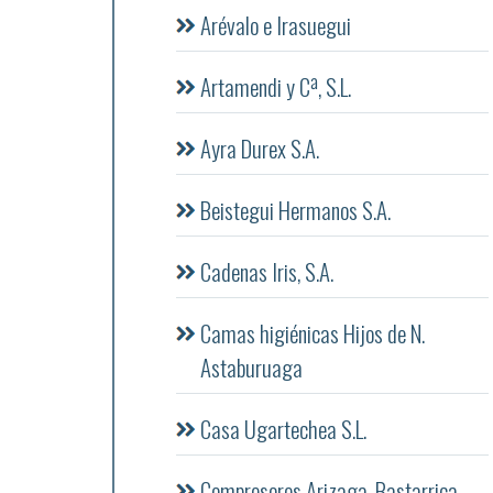
Arévalo e Irasuegui
Artamendi y Cª, S.L.
Ayra Durex S.A.
Beistegui Hermanos S.A.
Cadenas Iris, S.A.
Camas higiénicas Hijos de N.
Astaburuaga
Casa Ugartechea S.L.
Compresores Arizaga, Bastarrica