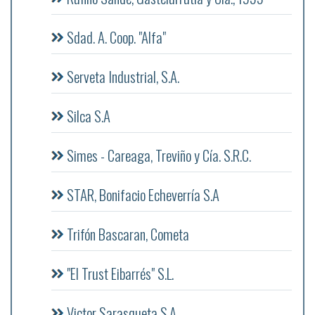
Sdad. A. Coop. "Alfa"
Serveta Industrial, S.A.
Silca S.A
Simes - Careaga, Treviño y Cía. S.R.C.
STAR, Bonifacio Echeverría S.A
Trifón Bascaran, Cometa
"El Trust Eibarrés" S.L.
Victor Sarasqueta S.A.