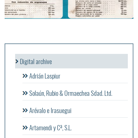
Digital archive
Adrián Laspiur
Solaún, Rubio & Ormaechea Sdad. Ltd.
Arévalo e Irasuegui
Artamendi y Cª, S.L.