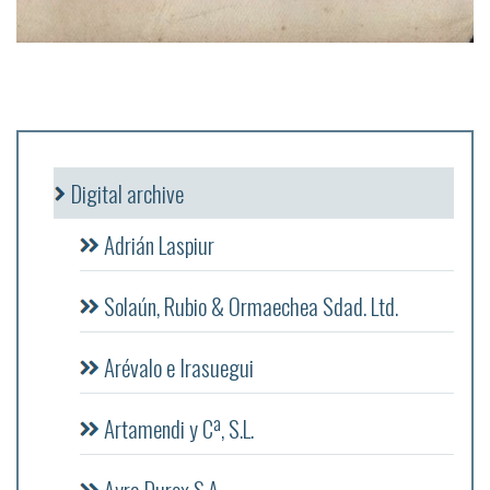
Digital archive
Adrián Laspiur
Solaún, Rubio & Ormaechea Sdad. Ltd.
Arévalo e Irasuegui
Artamendi y Cª, S.L.
Ayra Durex S.A.