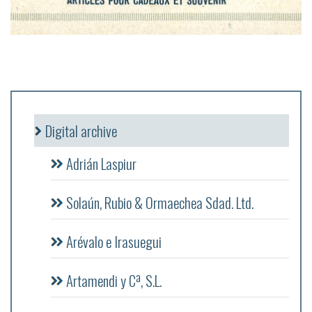
Digital archive
Adrián Laspiur
Solaún, Rubio & Ormaechea Sdad. Ltd.
Arévalo e Irasuegui
Artamendi y Cª, S.L.