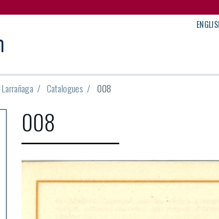
ENGLIS
n Larrañaga
Catalogues
008
008