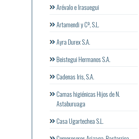
Arévalo e Irasuegui
Artamendi y Cª, S.L.
Ayra Durex S.A.
Beistegui Hermanos S.A.
Cadenas Iris, S.A.
Camas higiénicas Hijos de N.
Astaburuaga
Casa Ugartechea S.L.
Compresores Arizaga, Bastarrica