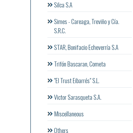
Silca S.A
Simes - Careaga, Treviño y Cía.
S.R.C.
STAR, Bonifacio Echeverría S.A
Trifón Bascaran, Cometa
"El Trust Eibarrés" S.L.
Victor Sarasqueta S.A.
Miscellaneous
Others