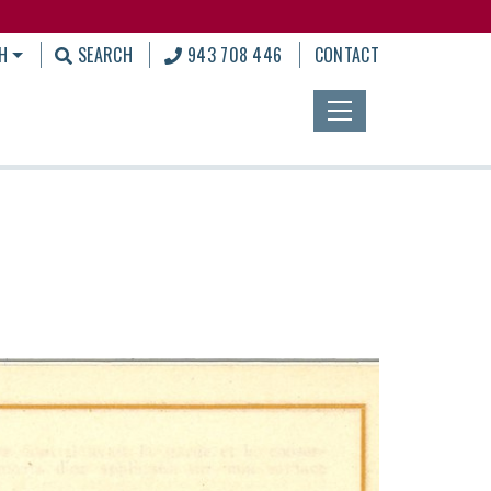
H
SEARCH
943 708 446
CONTACT