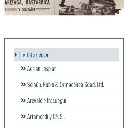
Digital archive
Adrián Laspiur
Solaún, Rubio & Ormaechea Sdad. Ltd.
Arévalo e Irasuegui
Artamendi y Cª, S.L.