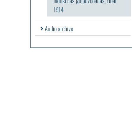
industrias guipuzcoanas, Eibar
1914
Audio archive