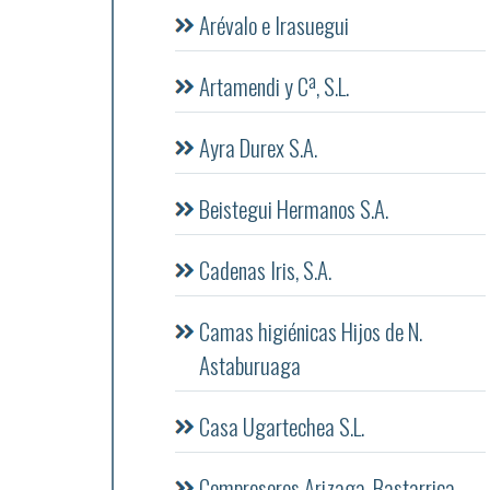
Arévalo e Irasuegui
Artamendi y Cª, S.L.
Ayra Durex S.A.
Beistegui Hermanos S.A.
Cadenas Iris, S.A.
Camas higiénicas Hijos de N.
Astaburuaga
Casa Ugartechea S.L.
Compresores Arizaga, Bastarrica