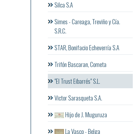
Silca S.A
Simes - Careaga, Treviño y Cía.
S.R.C.
STAR, Bonifacio Echeverría S.A
Trifón Bascaran, Cometa
"El Trust Eibarrés" S.L.
Victor Sarasqueta S.A.
Hijo de J. Muguruza
La Vasco - Belga