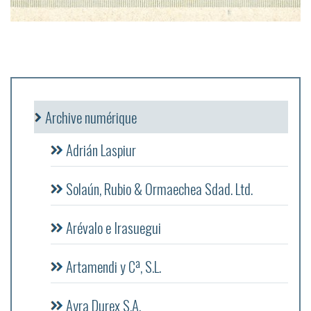
Archive numérique
Adrián Laspiur
Solaún, Rubio & Ormaechea Sdad. Ltd.
Arévalo e Irasuegui
Artamendi y Cª, S.L.
Ayra Durex S.A.